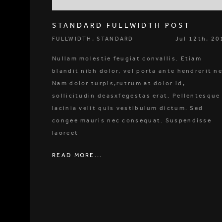
STANDARD FULLWIDTH POST
,
Jul 12th, 20
FULLWIDTH
STANDARD
Nullam molestie feugiat convallis. Etiam
blandit nibh dolor, vel porta ante hendrerit n
Nam dolor turpis,rutrum at dolor id,
sollicitudin deasxfegestas erat. Pellentesque
lacinia velit quis vestibulum dictum. Sed
congee mauris nec consequat. Suspendisse
laoreet
READ MORE...