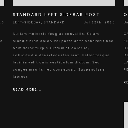
STANDARD LEFT SIDEBAR POST
Q
15
,
Jul 12th, 2015
LEFT-SIDEBAR
STANDARD
U
Nullam molestie feugiat convallis. Etiam
C
ec.
blandit nibh dolor, vel porta ante hendrerit nec.
E
Nam dolor turpis,rutrum at dolor id,
D
sollicitudin deasxfegestas erat. Pellentesque
D
lacinia velit quis vestibulum dictum. Sed
L
congee mauris nec consequat. Suspendisse
P
laoreet
R
READ MORE...