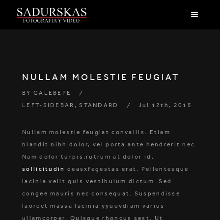
NULLAM MOLESTIE FEUGIAT
BY
GALEBEPE
LEFT-SIDEBAR
,
STANDARD
Jul 12th, 2015
Nullam molestie feugiat convallis. Etiam
blandit nibh dolor, vel porta ante hendrerit nec.
Nam dolor turpis,rutrum at dolor id,
sollicitudin
deasxfegestas erat. Pellentesque
lacinia velit quis vestibulum dictum. Sed
congee mauris nec consequat. Suspendisse
laoreet massa lacinia yyuuvdiam varius
ullamcorper. Quisque rhoncus sest. Ut