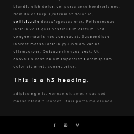
blandit nibh dolor, vel porta ante hendrerit nec.
Nam dolor turpis,rutrum at dolor id,
sollicitudin
deasxfegestas erat. Pellentesque
lacinia velit quis vestibulum dictum. Sed
congee mauris nec consequat. Suspendisse
laoreet massa lacinia yyuuvdiam varius
ullamcorper. Quisque rhoncus sest. Ut
convallis vestibulum imperdiet.Lorem ipsum
dolor sit amet, consectetur.
This is a h3 heading.
adipiscing elit. Aenean sit amet risus sed
massa blandit laoreet. Duis porta malesuada
orci eu tincidunt. Sed nisi velitinterdum in
ligula quis, imperdiet pretium nulla.
Suspendisse interdum mi ut
rhoncus sodales
.
Nam lacus diam,Loremipsum dolor sit amet,